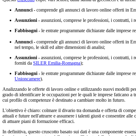
Annunci -
comprende gli annunci di lavoro online offerti in Emi
Assunzioni -
assunzioni, comprese le professioni, i contratti, i re
Fabbisogni -
le entrate programmate dichiarate dalle imprese re
Annunci -
comprende gli annunci di lavoro online offerti in E
nel tempo, le skill ed altre dimensioni di analisi;
Assunzioni -
assunzioni, comprese le professioni, i contratti, i req
forniti da
SILER Emilia-Romagna
);
Fabbisogni -
le entrate programmate dichiarate dalle imprese re
Unioncamere
).
Analizzando le offerte di lavoro online e utilizzando nuovi modelli p
grado di identificare le occupazioni per le quali le imprese faticano a t
cui profilo di competenze è destinato a cambiare molto in futuro.
L'obiettivo è chiaro: colmare il divario tra domanda e offerta di compe
attuali e future nell'attrarre e assumere i talenti giusti e consentire all
di attuare piani di formazione efficaci.
In definitiva, questo cruscotto basato sui dati è una componente essen