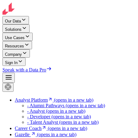
Our Data
Solutions
Use Cases
Resources
Company
Sign In
Speak with a Data Pro
Analyst Platform
(opens in a new tab)
- Alumni Pathways
(opens in a new tab)
- Analyst
(opens in a new tab)
- Developer
(opens in a new tab)
- Talent Analyst
(opens in a new tab)
Career Coach
(opens in a new tab)
Gazelle
(opens in a new tab)