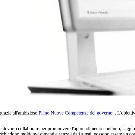
 grazie all'ambizioso
Piano Nuove Competenze del governo
. L'obietti
ese devono collaborare per promuovere l'apprendimento continuo, l'aggior
richiedono molti investimenti e senza i dati giusti, possono essere un c