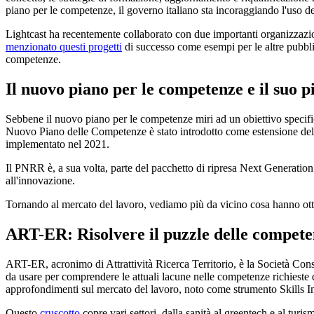
piano per le competenze, il governo italiano sta incoraggiando l'uso dei
Lightcast ha recentemente collaborato con due importanti organizzazio
menzionato questi progetti
di successo come esempi per le altre pubblich
competenze.
Il nuovo piano per le competenze e il suo 
Sebbene il nuovo piano per le competenze miri ad un obiettivo specifico
Nuovo Piano delle Competenze è stato introdotto come estensione del
implementato nel 2021.
Il PNRR è, a sua volta, parte del pacchetto di ripresa Next Generation
all'innovazione.
Tornando al mercato del lavoro, vediamo più da vicino cosa hanno ot
ART-ER: Risolvere il puzzle delle compet
ART-ER, acronimo di Attrattività Ricerca Territorio, è la Società Cons
da usare per comprendere le attuali lacune nelle competenze richieste 
approfondimenti sul mercato del lavoro, noto come strumento Skills 
Questo
cruscotto
copre vari settori, dalla sanità al greentech e al turi