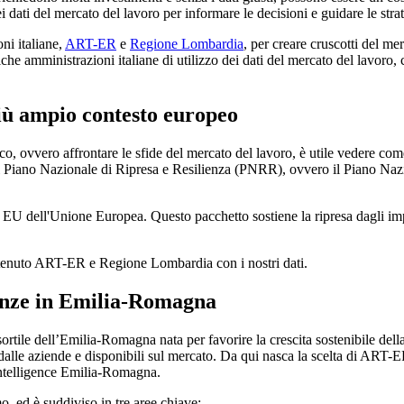
 dati del mercato del lavoro per informare le decisioni e guidare le strat
ni italiane,
ART-ER
e
Regione Lombardia
, per creare cruscotti del me
e amministrazioni italiane di utilizzo dei dati del mercato del lavoro, ch
più ampio contesto europeo
, ovvero affrontare le sfide del mercato del lavoro, è utile vedere come
 Piano Nazionale di Ripresa e Resilienza (PNRR), ovvero il Piano Nazio
 EU dell'Unione Europea. Questo pacchetto sostiene la ripresa dagli imp
tenuto ART-ER e Regione Lombardia con i nostri dati.
enze in Emilia-Romagna
ortile dell’Emilia-Romagna nata per favorire la crescita sostenibile del
dalle aziende e disponibili sul mercato. Da qui nasca la scelta di ART-E
Intelligence Emilia-Romagna.
smo, ed è suddiviso in tre aree chiave: