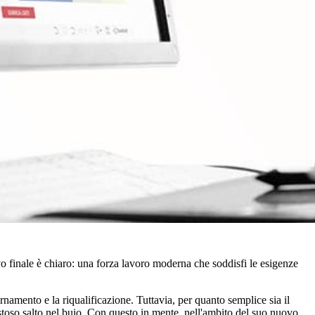
vo finale è chiaro: una forza lavoro moderna che soddisfi le esigenze
namento e la riqualificazione. Tuttavia, per quanto semplice sia il
ostoso salto nel buio. Con questo in mente, nell'ambito del suo nuovo